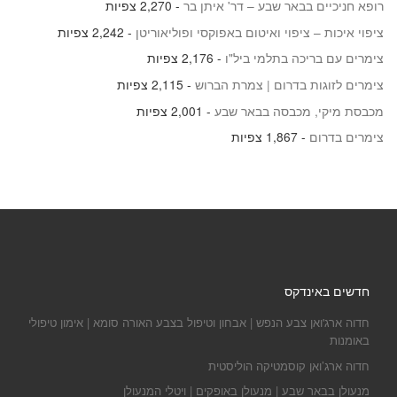
רופא חניכיים בבאר שבע – דר' איתן בר
- 2,270 צפיות
ציפוי איכות – ציפוי ואיטום באפוקסי ופוליאוריטן
- 2,242 צפיות
צימרים עם בריכה בתלמי ביל"ו
- 2,176 צפיות
צימרים לזוגות בדרום | צמרת הברוש
- 2,115 צפיות
מכבסת מיקי, מכבסה בבאר שבע
- 2,001 צפיות
צימרים בדרום
- 1,867 צפיות
חדשים באינדקס
חדוה ארג'ואן צבע הנפש | אבחון וטיפול בצבע האורה סומא | אימון טיפולי
באומנות
חדוה ארג’ואן קוסמטיקה הוליסטית
מנעולן בבאר שבע | מנעולן באופקים | ויטלי המנעולן