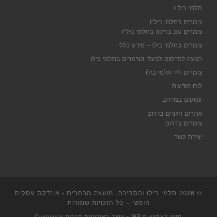
תלמי ביל"ו
צימרים בתלמי ביל"ו
צימרים עם בריכה בתלמי ביל"ו
צימרים בתלמי בילו – מידע כללי
הצעה לפרסום לבעלי הצימרים בתלמי בילו
צימרים ליד תלמי בילו
לוח מודעות
עסקים במרחב
אתרים חיוניים בדרום
צימרים בדרום
יצירת קשר
© 2026
תלמי בילו והסביבה, מועצה מרחבים - אינדקס עסקים
חופשי
– כל הזכויות שמורות
מונע באמצעות
WP
– עוצב באמצעות
תבנית Customizr