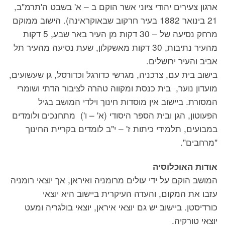
ארגון צעירים יהודי ציוני אשר הוקם ב – א' בשבט ה'תרמ"ב,
21 בינואר 1882 בעיר חרקוב שבאוקראינה). הישוב ממוקם
מרחק נסיעה של – 30 דקות מן העיר באר שבע, 5 דקות
מהעיר נתיבות, 30 דקות מאשקלון, שעת נסיעה מהעיר תל
אביב והעיר ירושלים.
בישוב בית עם, צרכניה, מגרשי כדורגל וכדורסל, גן שעשועים,
מועדון נוער, בית כנסת ומקווה טהרה לציבור הדתי ושומרי
המסורת. ביישוב אין מוסדות חינוך וילדי המושב בגיל
הפעוטון, הגן ובית הספר היסודי (א' – ו') מתחנכים ולומדים
במבועים, תלמידי כיתות ז' – י"ב לומדים בקריית החינוך
"מרחבים".
אודות האוכלוסיה
המושב הוקם על ידי עולים מרומניה ואיראן, אך יוצאי רומניה
עזבו את המקום, והעדה העיקרית ביישוב היא יוצאי
כורדיסטן. ביישוב יש גם יוצאי איראן, יוצאי בולגריה ומעט
יוצאי טורקיה.