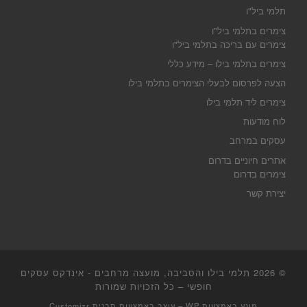
תלמי ביל"ו
צימרים בתלמי ביל"ו
צימרים עם בריכה בתלמי ביל"ו
צימרים בתלמי בילו – מידע כללי
הצעה לפרסום לבעלי הצימרים בתלמי בילו
צימרים ליד תלמי בילו
לוח מודעות
עסקים במרחב
אתרים חיוניים בדרום
צימרים בדרום
יצירת קשר
© 2026
תלמי בילו והסביבה, מועצה מרחבים - אינדקס עסקים
חופשי
– כל הזכויות שמורות
מונע באמצעות
WP
– עוצב באמצעות
תבנית Customizr