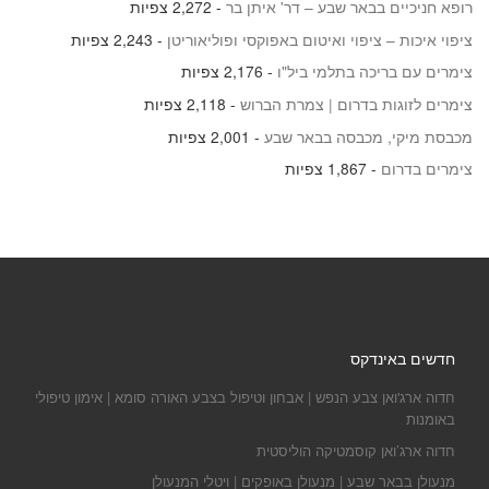
רופא חניכיים בבאר שבע – דר' איתן בר
- 2,272 צפיות
ציפוי איכות – ציפוי ואיטום באפוקסי ופוליאוריטן
- 2,243 צפיות
צימרים עם בריכה בתלמי ביל"ו
- 2,176 צפיות
צימרים לזוגות בדרום | צמרת הברוש
- 2,118 צפיות
מכבסת מיקי, מכבסה בבאר שבע
- 2,001 צפיות
צימרים בדרום
- 1,867 צפיות
חדשים באינדקס
חדוה ארג'ואן צבע הנפש | אבחון וטיפול בצבע האורה סומא | אימון טיפולי
באומנות
חדוה ארג’ואן קוסמטיקה הוליסטית
מנעולן בבאר שבע | מנעולן באופקים | ויטלי המנעולן