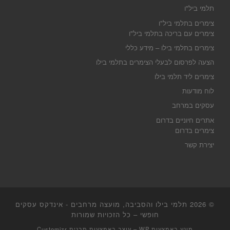
תלמי ביל"ו
צימרים בתלמי ביל"ו
צימרים עם בריכה בתלמי ביל"ו
צימרים בתלמי בילו – מידע כללי
הצעה לפרסום לבעלי הצימרים בתלמי בילו
צימרים ליד תלמי בילו
לוח מודעות
עסקים במרחב
אתרים חיוניים בדרום
צימרים בדרום
יצירת קשר
© 2026
תלמי בילו והסביבה, מועצה מרחבים - אינדקס עסקים
חופשי
– כל הזכויות שמורות
מונע באמצעות
WP
– עוצב באמצעות
תבנית Customizr