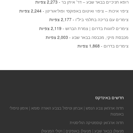
רופא חניכיים בבאר שבע – דר' איתן בר
- 2,273 צפיות
ציפוי איכות – ציפוי ואיטום באפוקסי ופוליאוריטן
- 2,244 צפיות
צימרים עם בריכה בתלמי ביל"ו
- 2,177 צפיות
צימרים לזוגות בדרום | צמרת הברוש
- 2,119 צפיות
מכבסת מיקי, מכבסה בבאר שבע
- 2,003 צפיות
צימרים בדרום
- 1,868 צפיות
חדשים באינדקס
חדוה ארג'ואן צבע הנפש | אבחון וטיפול בצבע האורה סומא | אימון טיפולי
באומנות
חדוה ארג’ואן קוסמטיקה הוליסטית
מנעולן בבאר שבע | מנעולן באופקים | ויטלי המנעולן