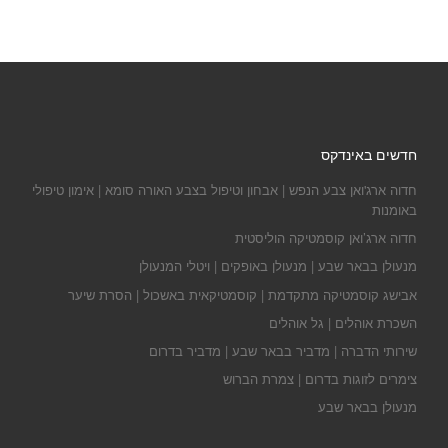
חדשים באינדקס
חדוה ארג'ואן צבע הנפש | אבחון וטיפול בצבע האורה סומא | אימון טיפולי
באומנות
חדוה ארג’ואן קוסמטיקה הוליסטית
מנעולן בבאר שבע | מנעולן באופקים | ויטלי המנעולן
אבישג קוסמטיקה מתקדמת | קוסמטיקאית באשכול | הסרת שיער
השכרת אוהלים | גל אוהלים
שירותי הדברה | מדביר בבאר שבע | מדביר בדרום
צימרים לזוגות בדרום | צמרת הברוש
מנעולן בבאר שבע